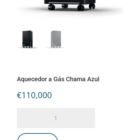
Aquecedor a Gás Chama Azul
€
110,000
Aquecedor
a
Gás
Chama
Azul