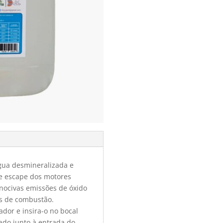
gua desmineralizada e
de escape dos motores
 nocivas emissões de óxido
os de combustão.
ador e insira-o no bocal
ado junto à entrada do