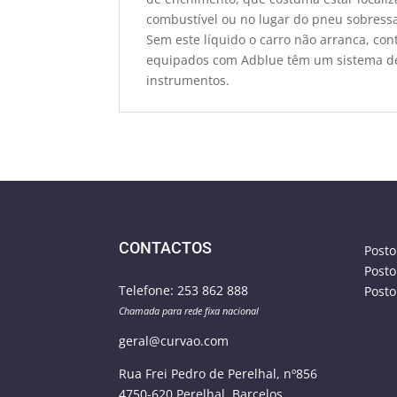
combustível ou no lugar do pneu sobressa
Sem este líquido o carro não arranca, co
equipados com Adblue têm um sistema de
instrumentos.
CONTACTOS
Posto
Posto
Telefone:
253 862 888
Posto
Chamada para rede fixa nacional
geral@curvao.com
Rua Frei Pedro de Perelhal, nº856
4750-620 Perelhal,
Barcelos